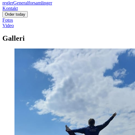
regler
Generalforsamlinger
Kontakt
Order today
Fotos
Video
Galleri