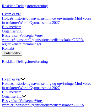
Roskilde Delingsførerforening
Hvem er vi?
Holdets historie og navn
Træning og opvisninger
Mød vores
instruktører
World Gymnaestrada 2027
Bliv medlem
Organisering
Bestyrelsen
Vedtægter
Vores
værdier
Sponsorer
Organisationsmedlemsskaber
GDPR-
regler
Generalforsamlinger
Kontakt
Order today
Roskilde Delingsførerforening
Hvem er vi?
Holdets historie og navn
Træning og opvisninger
Mød vores
instruktører
World Gymnaestrada 2027
Bliv medlem
Organisering
Bestyrelsen
Vedtægter
Vores
værdier
Sponsorer
Organisationsmedlemsskaber
GDPR-