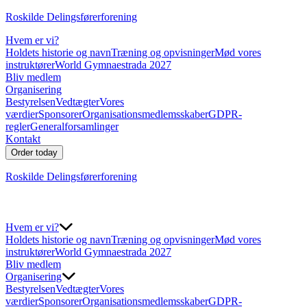
Roskilde Delingsførerforening
Hvem er vi?
Holdets historie og navn
Træning og opvisninger
Mød vores
instruktører
World Gymnaestrada 2027
Bliv medlem
Organisering
Bestyrelsen
Vedtægter
Vores
værdier
Sponsorer
Organisationsmedlemsskaber
GDPR-
regler
Generalforsamlinger
Kontakt
Order today
Roskilde Delingsførerforening
Hvem er vi?
Holdets historie og navn
Træning og opvisninger
Mød vores
instruktører
World Gymnaestrada 2027
Bliv medlem
Organisering
Bestyrelsen
Vedtægter
Vores
værdier
Sponsorer
Organisationsmedlemsskaber
GDPR-