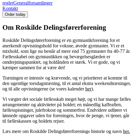
regler
Generalforsamlinger
Kontakt
Order today
Om Roskilde Delingsførerforening
Roskilde Delingsførerforening er en gymnastikforening for et
anerkendt opvisningshold for voksne, øvede gymnaster. Vi er et
mixhold, som lige nu består af mere end 75 gymnaster fra 40-77 år.
Fællesskabet om gymnastikken og bevægelsesglæden er
omdrejningspunktet, og holdånden er stærk. Vi er gode, og vi
kæmper sammen for at være det!
Træningen er intensiv og krævende, og vi prioriterer at komme til
den ugentlige torsdagstræning, til et antal ekstra weekendtræninger,
og til alle opvisningerne (se vores kalender
her
).
Vi vægter det sociale fællesskab meget højt, og vi har mange fælles
arrangementer og aktiviteter på holdet; en månedlig kaffeaften,
fællesspisninger, julefrokost og sommerfest. Endvidere udfører vi
lønnede opgaver uden for foreningen, hvor de penge, vi tjener, går
til fælleskassen og holdets rejser.
Læs mere om Roskilde Delingsførerforenings historie og navn
her.