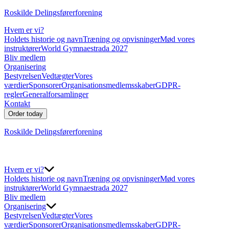
Roskilde Delingsførerforening
Hvem er vi?
Holdets historie og navn
Træning og opvisninger
Mød vores
instruktører
World Gymnaestrada 2027
Bliv medlem
Organisering
Bestyrelsen
Vedtægter
Vores
værdier
Sponsorer
Organisationsmedlemsskaber
GDPR-
regler
Generalforsamlinger
Kontakt
Order today
Roskilde Delingsførerforening
Hvem er vi?
Holdets historie og navn
Træning og opvisninger
Mød vores
instruktører
World Gymnaestrada 2027
Bliv medlem
Organisering
Bestyrelsen
Vedtægter
Vores
værdier
Sponsorer
Organisationsmedlemsskaber
GDPR-