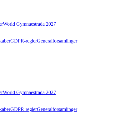
er
World Gymnaestrada 2027
kaber
GDPR-regler
Generalforsamlinger
er
World Gymnaestrada 2027
kaber
GDPR-regler
Generalforsamlinger