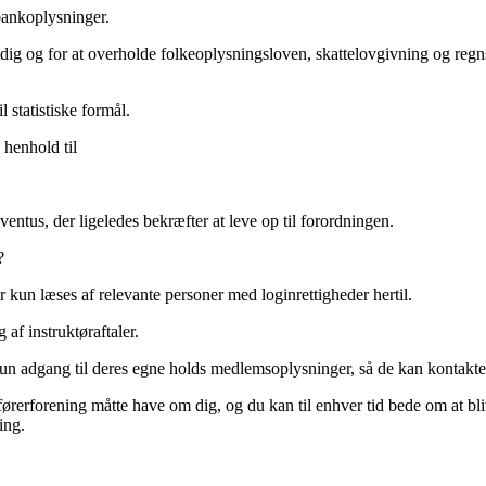
bankoplysninger.
d dig og for at overholde folkeoplysningsloven, skattelovgivning og re
l statistiske formål.
 henhold til
ntus, der ligeledes bekræfter at leve op til forordningen.
?
kun læses af relevante personer med loginrettigheder hertil.
 af instruktøraftaler.
kun adgang til deres egne holds medlemsoplysninger, så de kan kontakte
førerforening måtte have om dig, og du kan til enhver tid bede om at bli
ing.