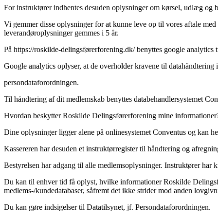
For instruktører indhentes desuden oplysninger om kørsel, udlæg og 
Vi gemmer disse oplysninger for at kunne leve op til vores aftale me
leverandøroplysninger gemmes i 5 år.
På https://roskilde-delingsførerforening.dk/ benyttes google analytics ti
Google analytics oplyser, at de overholder kravene til datahåndtering i
persondataforordningen.
Til håndtering af dit medlemskab benyttes databehandlersystemet Conve
Hvordan beskytter Roskilde Delingsførerforening mine informationer
Dine oplysninger ligger alene på onlinesystemet Conventus og kan her 
Kassereren har desuden et instruktørregister til håndtering og afregning
Bestyrelsen har adgang til alle medlemsoplysninger. Instruktører har 
Du kan til enhver tid få oplyst, hvilke informationer Roskilde Delings
medlems-/kundedatabaser, såfremt det ikke strider mod anden lovgivn
Du kan gøre indsigelser til Datatilsynet, jf. Persondataforordningen.