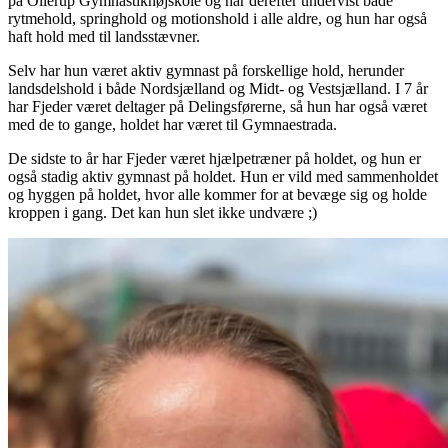
på Ollerup Gymnastikhøjskole og har derefter undervist både
rytmehold, springhold og motionshold i alle aldre, og hun har også
haft hold med til landsstævner.
Selv har hun været aktiv gymnast på forskellige hold, herunder
landsdelshold i både Nordsjælland og Midt- og Vestsjælland. I 7 år
har Fjeder været deltager på Delingsførerne, så hun har også været
med de to gange, holdet har været til Gymnaestrada.
De sidste to år har Fjeder været hjælpetræner på holdet, og hun er
også stadig aktiv gymnast på holdet. Hun er vild med sammenholdet
og hyggen på holdet, hvor alle kommer for at bevæge sig og holde
kroppen i gang. Det kan hun slet ikke undvære ;)