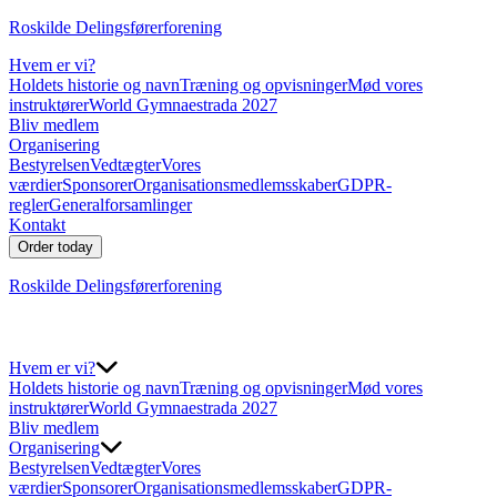
Roskilde Delingsførerforening
Hvem er vi?
Holdets historie og navn
Træning og opvisninger
Mød vores
instruktører
World Gymnaestrada 2027
Bliv medlem
Organisering
Bestyrelsen
Vedtægter
Vores
værdier
Sponsorer
Organisationsmedlemsskaber
GDPR-
regler
Generalforsamlinger
Kontakt
Order today
Roskilde Delingsførerforening
Hvem er vi?
Holdets historie og navn
Træning og opvisninger
Mød vores
instruktører
World Gymnaestrada 2027
Bliv medlem
Organisering
Bestyrelsen
Vedtægter
Vores
værdier
Sponsorer
Organisationsmedlemsskaber
GDPR-