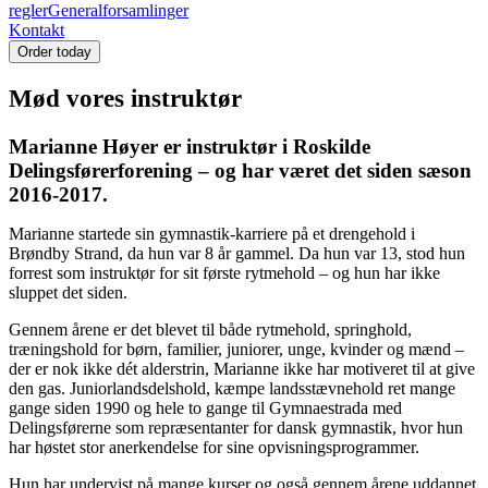
regler
Generalforsamlinger
Kontakt
Order today
Mød vores instruktør
Marianne Høyer er instruktør i Roskilde
Delingsførerforening – og har været det siden sæson
2016-2017.
Marianne startede sin gymnastik-karriere på et drengehold i
Brøndby Strand, da hun var 8 år gammel. Da hun var 13, stod hun
forrest som instruktør for sit første rytmehold – og hun har ikke
sluppet det siden.
Gennem årene er det blevet til både rytmehold, springhold,
træningshold for børn, familier, juniorer, unge, kvinder og mænd –
der er nok ikke dét alderstrin, Marianne ikke har motiveret til at give
den gas. Juniorlandsdelshold, kæmpe landsstævnehold ret mange
gange siden 1990 og hele to gange til Gymnaestrada med
Delingsførerne som repræsentanter for dansk gymnastik, hvor hun
har høstet stor anerkendelse for sine opvisningsprogrammer.
Hun har undervist på mange kurser og også gennem årene uddannet